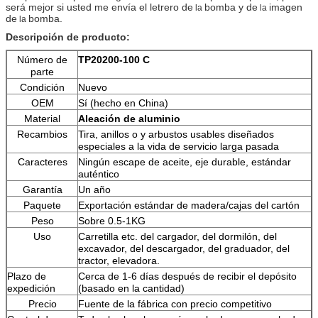
será mejor si usted me envía el letrero de
bomba y de
imagen
la
la
de
bomba.
la
Descripción de producto:
Número de
TP20200-100 C
parte
Condición
Nuevo
OEM
Sí (hecho en China)
Material
Aleación de aluminio
Recambios
Tira, anillos o y arbustos usables diseñados
especiales a la vida de servicio larga pasada
Caracteres
Ningún escape de aceite, eje durable, estándar
auténtico
Garantía
Un año
Paquete
Exportación estándar de madera/cajas del cartón
Peso
Sobre 0.5-1KG
Uso
Carretilla etc. del cargador, del dormilón, del
excavador, del descargador, del graduador, del
tractor, elevadora.
Plazo de
Cerca de 1-6 días después de recibir el depósito
expedición
(basado en la cantidad)
Precio
Fuente de la fábrica con precio competitivo