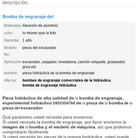
descripción
Bomba de engranaje del
Materiales:
Aleación de aluminio
color:
lo mismo que la foto
Garantía:
1 año
Modelo
pieza del excavador
No.:
Aplicación:
excavador, cargador, niveladora, camión volquete, graduador,
grúa etc.
nombre:
pieza hidráulica de la bomba de engranaje
bombas de engranaje comerciales de la hidráulica
Alta luz:
,
bomba de engranaje hidráulica
Pieza hidráulica de alta calidad de
bomba de engranaje,
la
experimental hidráulico
de
pieza de
bomba
D6D/3G4768
la
la
de
la
pieza
excavador
del
Qué parámetro usted necesita para enviarnos:
Si usted necesita la bomba de engranaje, por favor envíenos la
imagen de
bomba y el modelo de máquina
, así que podemos
la
comprobarlo fácilmente.
Si usted necesita las piezas de
pompa hydráulica, usted puede
la