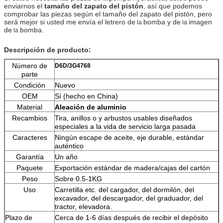
enviarnos el
tamaño del zapato del pistón
, así que podemos
comprobar las piezas según el tamaño del zapato del pistón, pero
será mejor si usted me envía el letrero de
bomba y de
imagen
la
la
de
bomba.
la
Descripción de producto:
Número de
D6D/3G4768
parte
Condición
Nuevo
OEM
Sí (hecho en China)
Material
Aleación de aluminio
Recambios
Tira, anillos o y arbustos usables diseñados
especiales a la vida de servicio larga pasada
Caracteres
Ningún escape de aceite, eje durable, estándar
auténtico
Garantía
Un año
Paquete
Exportación estándar de madera/cajas del cartón
Peso
Sobre 0.5-1KG
Uso
Carretilla etc. del cargador, del dormilón, del
excavador, del descargador, del graduador, del
tractor, elevadora.
Plazo de
Cerca de 1-6 días después de recibir el depósito