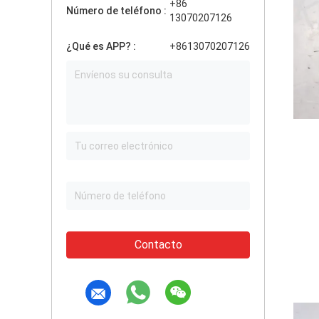
+86
Número de teléfono :
13070207126
¿Qué es APP? :
+8613070207126
Contacto