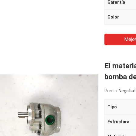
Garantía
Color
Mejor
El materi
bomba de
Precio:
Negotiat
Tipo
Estructura