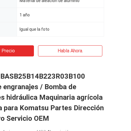
Material de aleación de aluminio
1 año
Igual que la foto
 Precio
Habla Ahora.
BASB25B14B223R03B100
 engranajes / Bomba de
s hidráulica Maquinaria agrícola
a para Komatsu Partes Dirección
vo Servicio OEM