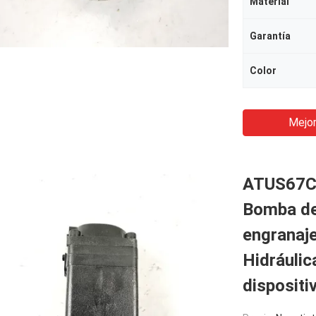
Material
Garantía
Color
Mejor
ATUS67C
Bomba de
engranaje
Hidráulic
dispositi