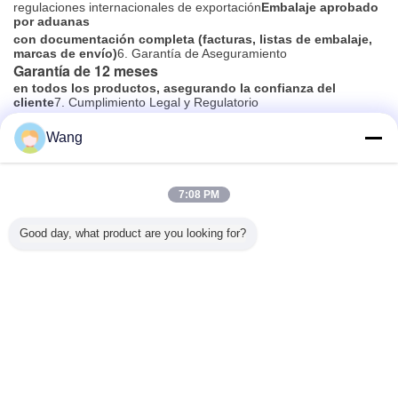
regulaciones internacionales de exportación
Embalaje aprobado
por aduanas
con documentación completa (facturas, listas de embalaje,
marcas de envío)
6. Garantía de Aseguramiento
Garantía de 12 meses
en todos los productos, asegurando la confianza del
cliente
7. Cumplimiento Legal y Regulatorio
Estricto cumplimiento de las
leyes y estándares de seguridad de la industria de la República
Wang
Popular China
Nuestra Promesa:
"La calidad no es solo un proceso, es nuestra base.
Desde la selección de materiales hasta la entrega final,
7:08 PM
aseguramos que cada producto hidráulico Kehao
cumpla con los más altos estándares globales."
Good day, what product are you looking for?
Cambie la lengua
Spanish