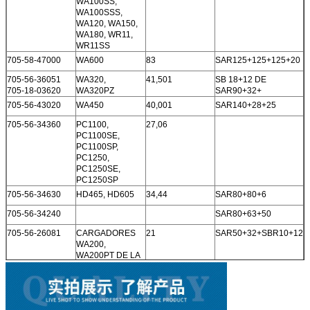
WA100SS,
WA100SSS,
WA120, WA150,
WA180, WR11,
WR11SS
705-58-47000
WA600
83
SAR125+125+125+20
705-56-36051
WA320,
41,501
SB 18+12 DE
705-18-03620
WA320PZ
SAR90+32+
705-56-43020
WA450
40,001
SAR140+28+25
705-56-34360
PC1100,
27,06
PC1100SE,
PC1100SP,
PC1250,
PC1250SE,
PC1250SP
705-56-34630
HD465, HD605
34,44
SAR80+80+6
705-56-34240
SAR80+63+50
705-56-26081
CARGADORES
21
SAR50+32+SBR10+12
WA200,
WA200PT DE LA
RUEDA
704-56-11101
GD31RC,
11
GD600R,
GD605A, GS360