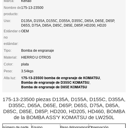
Marca:
Kehao
Nombre de
175-13-23500
producto:
Uso:
D135A, D155A, D155C, D355A, D355C, D65A, D65E, D65P,
D65S, D75A, D85A, D85C, D85E, D85P, HD200, HD20
Estándar o
OEM
no
estándar:
Tipo:
Bomba de engranaje
Material:
HIERRO U OTROS
Color:
plata
Peso:
3.54kgs
175-13-23500 bomba de engranaje de KOMATSU
Alta luz:
,
Bomba de engranaje de D355C KOMATSU
,
Bomba de engranaje de D85E KOMATSU
175-13-23500 piezas D135A, D155A, D155C, D355A,
D355C, D65A, D65E, D65P, D65S, D75A, D85A,
D85C, D85E, D85P, HD200, HD205, HD460, BOMBA
de la BOMBA ASS'Y KOMATSU de LW250L
número de parte
Equipo
Peso (kilogramos)
Observación