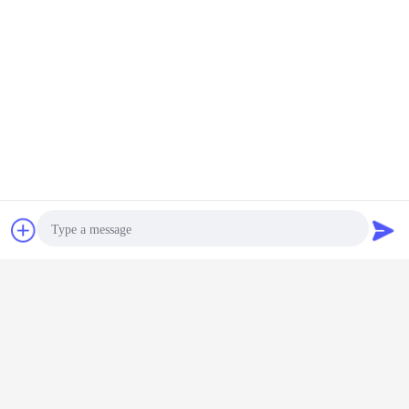
Piezas hidráulicas del excavador
Etiquetas:
,
pompa hydráulica KOMATSU
,
Pompa hydráulica del excavador de KOMATSU
Obtenga el mejor precio por
Chatea
Solicitar una
175-13-23500 bomba de
cotización
engranaje de KOMATSU D135A
D155A D155C D355A D355C D65A
D65E D65P D65S D75A D85A
D85C D85E
Continuar
Photo
Video Call
Bomba de engranaje de KOMATSU
Más