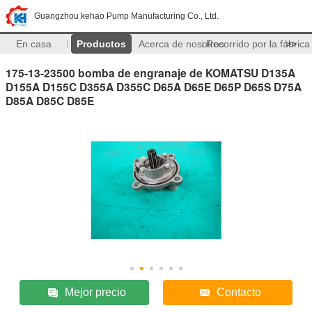
Guangzhou kehao Pump Manufacturing Co., Ltd.
En casa
Productos
Acerca de nosotros
Recorrido por la fábrica
>>
175-13-23500 bomba de engranaje de KOMATSU D135A
D155A D155C D355A D355C D65A D65E D65P D65S D75A
D85A D85C D85E
Mejor precio
Contacto