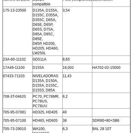
compatible
175-13-23500
D135A, D155A,
3,54
D155C, D355A,
D355C, D65A,
D65E, D65P,
D65S, D75A,
D85A, D85C,
D85E,
D85P, HD200,
HD205, HD460,
LW250L
23A-60-11102
GD511A
8,65
17A49-11100
D155A
16,002
HA702-02-15000
07433-71103
NIVELADORAS
11,43
D135A, D150A,
D155A, D155C,
D155S, D85A
708-3T-04620
PC70, PC78MR,
6,2
PC78US,
PC78UU
705-95-07081
HD325, HD405
40
705-95-07100
HD465, HD605
38
SDR80+80+SB6
705-73-29010
WA100,
6,3
BAL 28 10T