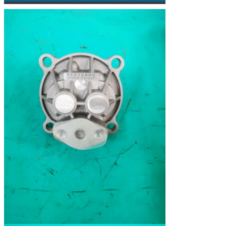
705-56-34240
WA420
705-56-34590
HM350
34,62
SAR80+80+8
705-56-26081
CARGADORES
21
WA200 WA200PT
KOMATSU de la
RUEDA
705-55-42110
LW250-
6,5
SAL28+28+25
5H/LW250-5X
705-55-34190
CARGADORES
44,9
SAL80+36+50+22
WA380 DE LA
RUEDA
705-55-34180
CARGADORES
53
SAL100+50+36+25
WA350, WA380
DE LA RUEDA
705-55-34160
CARGADORES
45,3
SAL71+32+32+20
WA300, WA320
DE LA RUEDA
705-55-34000
CARGADORES
46
SAL 100+050+063
560B de la
RUEDA
705-55-13020
GRÚAS LW100
14,352
SAL25+6+22
705-55-34560
FORKLIT FD250
42
705-55-43040
WA600, WD600
48
SAL160+100+32 H