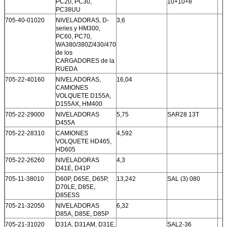
PC20, PC30,
10+10+8
PC38UU
705-40-01020
NIVELADORAS, D-
3,6
series y HM300,
PC60, PC70,
WA380/380Z/430/470
de los
CARGADORES de la
RUEDA
705-22-40160
NIVELADORAS,
16,04
CAMIONES
VOLQUETE D155A,
D155AX, HM400
705-22-29000
NIVELADORAS
5,75
SAR28 13T
D455A
705-22-28310
CAMIONES
4,592
VOLQUETE HD465,
HD605
705-22-26260
NIVELADORAS
4,3
D41E, D41P
705-11-38010
D60P, D65E, D65P,
13,242
SAL (3) 080
D70LE, D85E,
D85ESS
705-21-32050
NIVELADORAS
6,32
D85A, D85E, D85P
705-21-31020
D31A, D31AM, D31E,
SAL2-36