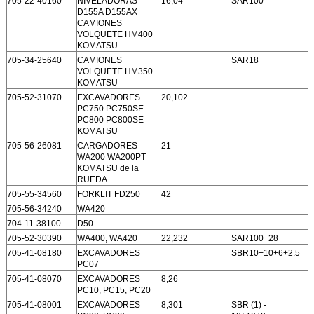
705-22-40160
NIVELADORAS
16,04
SAR100
D155A D155AX
CAMIONES
VOLQUETE HM400
KOMATSU
705-34-25640
CAMIONES
SAR18
VOLQUETE HM350
KOMATSU
705-52-31070
EXCAVADORES
20,102
PC750 PC750SE
PC800 PC800SE
KOMATSU
705-56-26081
CARGADORES
21
WA200 WA200PT
KOMATSU de la
RUEDA
705-55-34560
FORKLIT FD250
42
705-56-34240
WA420
704-11-38100
D50
705-52-30390
WA400, WA420
22,232
SAR100+28
705-41-08180
EXCAVADORES
SBR10+10+6+2.5
PC07
705-41-08070
EXCAVADORES
8,26
PC10, PC15, PC20
705-41-08001
EXCAVADORES
8,301
SBR (1) -