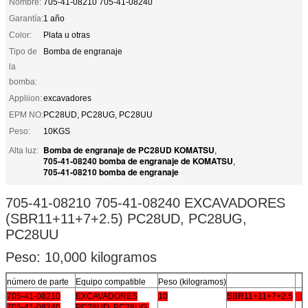
Nombre:
705-41-08210 705-41-08240
Garantía:
1 año
Color:
Plata u otras
Tipo de
Bomba de engranaje
la
bomba:
Appliion:
excavadores
EPM NO:
PC28UD, PC28UG, PC28UU
Peso:
10KGS
Bomba de engranaje de PC28UD KOMATSU
Alta luz:
,
705-41-08240 bomba de engranaje de KOMATSU
,
705-41-08210 bomba de engranaje
705-41-08210 705-41-08240 EXCAVADORES
(SBR11+11+7+2.5) PC28UD, PC28UG,
PC28UU
Peso: 10,000 kilogramos
número de parte
Equipo compatible
Peso (kilogramos)
705-41-08210
EXCAVADORES
10
SBR11+11+7+2.5
705-41-08240
PC28UD, PC28UG,