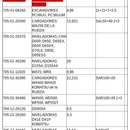
PC28UU
705-41-08260
EXCAVADORES
8,86
11+11+7+2.5
PC38UU, PC38UUM
705-51-20300
CARGADORES
13,922
SAL50+40 2+2
WA250 DE LA
RUEDA
705-51-20370
NIVELADORAS, CRN
D60P, D65E, D65EX,
D65P, D65PX,
D70LE, D85E,
D85ESS
705-51-30290
NIVELADORAS
29
D155A, D155AX
705-51-11020
WA70, WR8
9,96
705-52-30390
CARGADORES
22,232
SAR100+28
WA400 WA420
KOMATSU de la
RUEDA
705-52-30490
WA500, WD500,
SAR100+28 1+2
WF550, WF550T
704-12-26120
GD605A
6,5
705-22-26260
NIVELADORAS
4,3
D41E D41P
KOMATSU