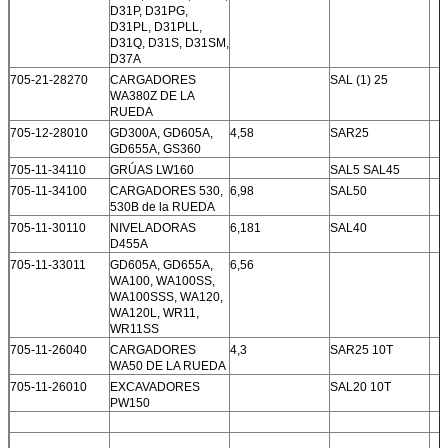
D31P, D31PG,
D31PL, D31PLL,
D31Q, D31S, D31SM,
D37A
705-21-28270
CARGADORES
SAL (1) 25
WA380Z DE LA
RUEDA
705-12-28010
GD300A, GD605A,
4,58
SAR25
GD655A, GS360
705-11-34110
GRÚAS LW160
SAL5 SAL45
705-11-34100
CARGADORES 530,
6,98
SAL50
530B de la RUEDA
705-11-30110
NIVELADORAS
6,181
SAL40
D455A
705-11-33011
GD605A, GD655A,
6,56
WA100, WA100SS,
WA100SSS, WA120,
WA120L, WR11,
WR11SS
705-11-26040
CARGADORES
4,3
SAR25 10T
WA50 DE LA RUEDA
705-11-26010
EXCAVADORES
SAL20 10T
PW150