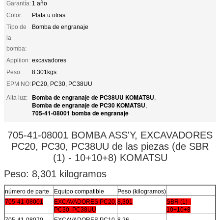
Garantía:
1 año
Color:
Plata u otras
Tipo de
Bomba de engranaje
la
bomba:
Appliion:
excavadores
Peso:
8.301kgs
EPM NO:
PC20, PC30, PC38UU
Bomba de engranaje de PC38UU KOMATSU
Alta luz:
,
Bomba de engranaje de PC30 KOMATSU
,
705-41-08001 bomba de engranaje
705-41-08001 BOMBA ASS'Y, EXCAVADORES
PC20, PC30, PC38UU de las piezas (de SBR
(1) - 10+10+8) KOMATSU
Peso: 8,301 kilogramos
número de parte
Equipo compatible
Peso (kilogramos)
705-41-08001
EXCAVADORES PC20,
8,301
SBR (1) -
PC30, PC38UU
10+10+8
705-41-08070
EXCAVADORES PC10,
8,26