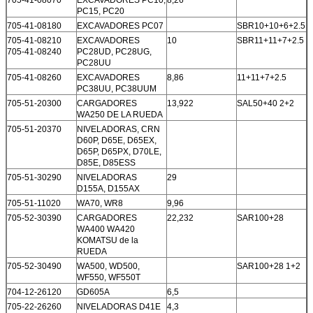
PC15, PC20
705-41-08180
EXCAVADORES PC07
SBR10+10+6+2.5
705-41-08210
EXCAVADORES
10
SBR11+11+7+2.5
705-41-08240
PC28UD, PC28UG,
PC28UU
705-41-08260
EXCAVADORES
8,86
11+11+7+2.5
PC38UU, PC38UUM
705-51-20300
CARGADORES
13,922
SAL50+40 2+2
WA250 DE LA RUEDA
705-51-20370
NIVELADORAS, CRN
D60P, D65E, D65EX,
D65P, D65PX, D70LE,
D85E, D85ESS
705-51-30290
NIVELADORAS
29
D155A, D155AX
705-51-11020
WA70, WR8
9,96
705-52-30390
CARGADORES
22,232
SAR100+28
WA400 WA420
KOMATSU de la
RUEDA
705-52-30490
WA500, WD500,
SAR100+28 1+2
WF550, WF550T
704-12-26120
GD605A
6,5
705-22-26260
NIVELADORAS D41E
4,3