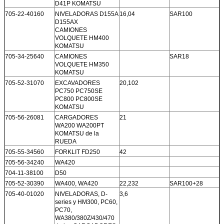
D41P KOMATSU
705-22-40160
NIVELADORAS D155A
16,04
SAR100
D155AX
CAMIONES
VOLQUETE HM400
KOMATSU
705-34-25640
CAMIONES
SAR18
VOLQUETE HM350
KOMATSU
705-52-31070
EXCAVADORES
20,102
PC750 PC750SE
PC800 PC800SE
KOMATSU
705-56-26081
CARGADORES
21
WA200 WA200PT
KOMATSU de la
RUEDA
705-55-34560
FORKLIT FD250
42
705-56-34240
WA420
704-11-38100
D50
705-52-30390
WA400, WA420
22,232
SAR100+28
705-40-01020
NIVELADORAS, D-
3,6
series y HM300, PC60,
PC70,
WA380/380Z/430/470