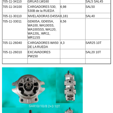
705-11-34110
GRÚAS LW160
SAL5 SAL45
705-11-34100
CARGADORES 530,
6,98
SAL50
530B de la RUEDA
705-11-30110
NIVELADORAS D455A
6,181
SAL40
705-11-33011
GD605A, GD655A,
6,56
WA100, WA100SS,
WA100SSS, WA120,
WA120L, WR11,
WR11SS
705-11-26040
CARGADORES WA50
4,3
SAR25 10T
DE LA RUEDA
705-11-26010
EXCAVADORES
SAL20 10T
PW150