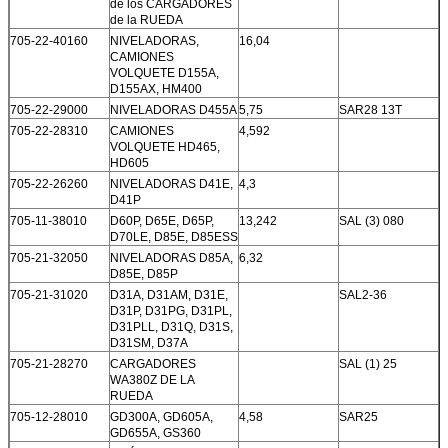
de los CARGADORES
de la RUEDA
705-22-40160
NIVELADORAS,
16,04
CAMIONES
VOLQUETE D155A,
D155AX, HM400
705-22-29000
NIVELADORAS D455A
5,75
SAR28 13T
705-22-28310
CAMIONES
4,592
VOLQUETE HD465,
HD605
705-22-26260
NIVELADORAS D41E,
4,3
D41P
705-11-38010
D60P, D65E, D65P,
13,242
SAL (3) 080
D70LE, D85E, D85ESS
705-21-32050
NIVELADORAS D85A,
6,32
D85E, D85P
705-21-31020
D31A, D31AM, D31E,
SAL2-36
D31P, D31PG, D31PL,
D31PLL, D31Q, D31S,
D31SM, D37A
705-21-28270
CARGADORES
SAL (1) 25
WA380Z DE LA
RUEDA
705-12-28010
GD300A, GD605A,
4,58
SAR25
GD655A, GS360