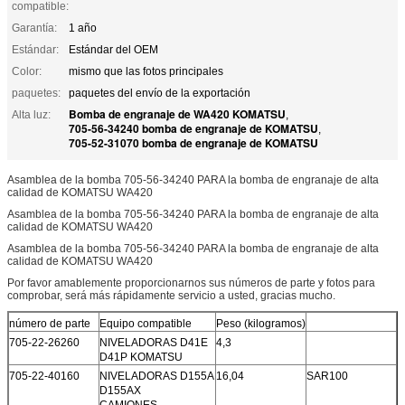
compatible:
Garantía:
1 año
Estándar:
Estándar del OEM
Color:
mismo que las fotos principales
paquetes:
paquetes del envío de la exportación
Bomba de engranaje de WA420 KOMATSU
Alta luz:
,
705-56-34240 bomba de engranaje de KOMATSU
,
705-52-31070 bomba de engranaje de KOMATSU
Asamblea de la bomba 705-56-34240 PARA la bomba de engranaje de alta
calidad de KOMATSU WA420
Asamblea de la bomba 705-56-34240 PARA la bomba de engranaje de alta
calidad de KOMATSU WA420
Asamblea de la bomba 705-56-34240 PARA la bomba de engranaje de alta
calidad de KOMATSU WA420
Por favor amablemente proporcionarnos sus números de parte y fotos para
comprobar, será más rápidamente servicio a usted, gracias mucho.
número de parte
Equipo compatible
Peso (kilogramos)
705-22-26260
NIVELADORAS D41E
4,3
D41P KOMATSU
705-22-40160
NIVELADORAS D155A
16,04
SAR100
D155AX
CAMIONES