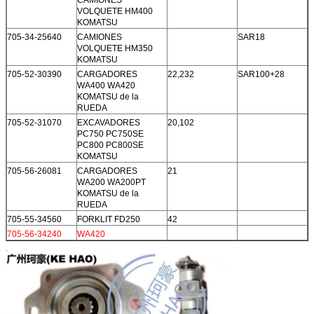
VOLQUETE HM400
KOMATSU
705-34-25640
CAMIONES
SAR18
VOLQUETE HM350
KOMATSU
705-52-30390
CARGADORES
22,232
SAR100+28
WA400 WA420
KOMATSU de la
RUEDA
705-52-31070
EXCAVADORES
20,102
PC750 PC750SE
PC800 PC800SE
KOMATSU
705-56-26081
CARGADORES
21
WA200 WA200PT
KOMATSU de la
RUEDA
705-55-34560
FORKLIT FD250
42
705-56-34240
WA420