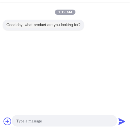
Bomba de engranaje del cargador
Más
1:19 AM
Good day, what product are you looking for?
erie de
CBGJ Serie de
CBF-E432 10TL
P20300C R 14T
PUMPA 
 bomba
engranajes de la
Spline Compacto
Bomba de
705-56-
45+1045
bomba
Original de Alta
engranajes
KOMA
ompacto
CBGJ1032+1032
Calidad Bomba
hidráulica de alta
cargado
nal de
R CBGJ32/32
de Engranajes
presión media
ruedas 
najes
CBGJ40/40
Bomba Hidráulica
para Komatsu,
WA20
Cambie la lengua
 para
CBGJ50/50
Maquinaria y
utilizada en
naria
CBGJ63/63 etc.
Vehículo
excavadoras,
Spanish
 vehículo
Compacto original
cargadoras,
de engranajes
perforadoras y
hidráulicos de la
grúas
bomba para
maquinaria de
ingeniería
Inicio
|
Acerca de nosotros
|
Contáctenos
|
Mapa del Sitio
|
Privacy Policy
Visión de escritorio
Copyright © 2019 - 2026 Guangzhou kehao Pump Manufacturing Co., Ltd..
All rights reserved.
Chatea
Solicitar una