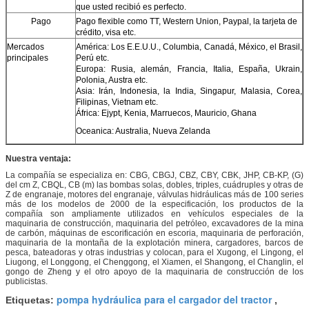
que usted recibió es perfecto.
Pago
Pago flexible como TT, Western Union, Paypal, la tarjeta de
crédito, visa etc.
Mercados
América: Los E.E.U.U., Columbia, Canadá, México, el Brasil,
principales
Perú etc.
Europa: Rusia, alemán, Francia, Italia, España, Ukrain,
Polonia, Austra etc.
Asia: Irán, Indonesia, la India, Singapur, Malasia, Corea,
Filipinas, Vietnam etc.
África: Ejypt, Kenia, Marruecos, Mauricio, Ghana
Oceanica: Australia, Nueva Zelanda
Nuestra ventaja:
La compañía se especializa en: CBG, CBGJ, CBZ, CBY, CBK, JHP, CB-KP, (G)
del cm Z, CBQL, CB (m) las bombas solas, dobles, triples, cuádruples y otras de
Z de engranaje, motores del engranaje, válvulas hidráulicas más de 100 series
más de los modelos de 2000 de la especificación, los productos de la
compañía son ampliamente utilizados en vehículos especiales de la
maquinaria de construcción, maquinaria del petróleo, excavadores de la mina
de carbón, máquinas de escorificación en escoria, maquinaria de perforación,
maquinaria de la montaña de la explotación minera, cargadores, barcos de
pesca, bateadoras y otras industrias y colocan, para el Xugong, el Lingong, el
Liugong, el Longgong, el Chenggong, el Xiamen, el Shangong, el Changlin, el
gongo de Zheng y el otro apoyo de la maquinaria de construcción de los
publicistas.
pompa hydráulica para el cargador del tractor
Etiquetas:
,