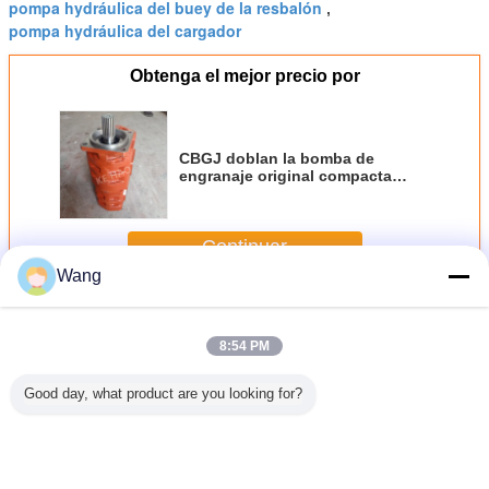
pompa hydráulica del buey de la resbalón
,
pompa hydráulica del cargador
Obtenga el mejor precio por
CBGJ doblan la bomba de
engranaje original compacta
anaranjada de la tira de la
cubierta del cuadrado de la
bomba para dirigir la maquinaria
Continuar
y el vehículo
Wang
Bomba de engranaje del cargador
Más
8:54 PM
Good day, what product are you looking for?
r Gear
Bombas de
Bomba de
CBGJ Serie de
PUMPA 
XP0-40L
engranajes
engranajes para
doble bomba
705-56-
la bomba
Bombas
maquinaria de
CBGJ1045+1045
KOMA
ceite
hidráulicas para
ingeniería y
L 13T Compacto
cargado