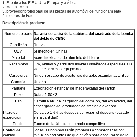
1.
Fuente a
los
E.E.U.U., a Europa, y
a África
2.
Matrial: Metal
3. proveedor profesional de las piezas de automóvil del funcionamiento
4. motores de Ford
Descripción de producto:
Número de parte
Naranja de la tira de la cubierta del cuadrado de la bomba
del doble de CBGJ
Condición
Nuevo
OEM
Sí (hecho en China)
Material
Acero inoxidable de aluminio del hierro
Recambios
Tira, anillos o y arbustos usables diseñados especiales a la
vida de servicio larga pasada
Caracteres
Ningún escape de aceite, eje durable, estándar auténtico
Garantía
Un año
Paquete
Exportación estándar de madera/cajas del cartón
Peso
Sobre 5-50KG
Uso
Carretilla etc. del cargador, del dormilón, del excavador, del
descargador, del graduador, del tractor, elevadora.
Plazo de
Cerca de 1-6 días después de recibir el depósito (basado
expedición
en la cantidad)
Precio
Fuente de la fábrica con precio competitivo
Control de
Todas las bombas serán probadas y comprobadas con
calidad
minuciosidad antes de que envíen para asegurarse de lo