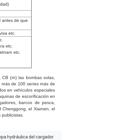
idad)
 antes de que
visa etc.
c.
ra etc.
ietnam etc.
 CB (m) las bombas solas,
cas más de 100 series más de
dos en vehículos especiales
quinas de escorificación en
rgadores, barcos de pesca,
el Chenggong, el Xiamen, el
publicistas.
pa hydráulica del cargador