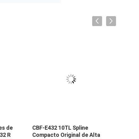
es de
CBF-E432 10TL Spline
PUMP
32 R
Compacto Original de Alta
KOMA