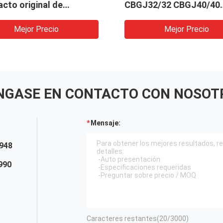
cto original de
CBGJ32/32 CBGJ40/40
najes bomba para
CBGJ50/50 CBGJ63/63 
naria pesada y vehículo
Compacto original de
Mejor Precio
Mejor Precio
engranajes hidráulicos 
bomba para maquinaria
ingeniería
NGASE EN CONTACTO CON NOSOT
Mensaje:
948
990
Caracteres restantes(
20
/3000)