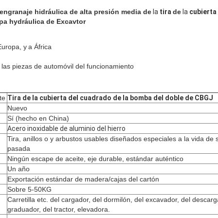
engranaje hidráulica de alta presión media de
la
tira
de
la
cubierta
a hydráulica de
Excavtor
Europa, y
a África
 las piezas de automóvil del funcionamiento
te
Tira de la cubierta del cuadrado de la bomba del doble de CBGJ
Nuevo
Sí (hecho en China)
Acero inoxidable de aluminio del hierro
Tira, anillos o y arbustos usables diseñados especiales a la vida de s
pasada
Ningún escape de aceite, eje durable, estándar auténtico
Un año
Exportación estándar de madera/cajas del cartón
Sobre 5-50KG
Carretilla etc. del cargador, del dormilón, del excavador, del descarg
graduador, del tractor, elevadora.