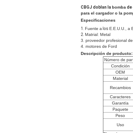
CBGJ doblan la
bomba
de
para el cargador o la
pomp
Especificaciones
1.
Fuente a
los
E.E.U.U., a 
2.
Matrial: Metal
3. proveedor profesional de
4. motores de Ford
Descripción de producto:
Número de par
Condición
OEM
Material
Recambios
Caracteres
Garantía
Paquete
Peso
Uso