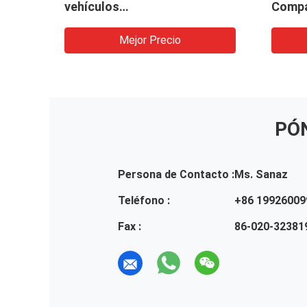
vehículos
Compa
TZ
LG953/LG956L/LG958 Bomba
engra
de aceite hidráulico para
maqui
Mejor Precio
icas
fábrica de maquinaria pesada
e
para excavadoras
PÓ
Persona de Contacto :
Ms. Sanaz
Teléfono :
+86 19926009
Fax :
86-020-32381