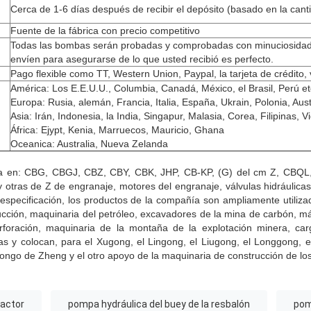
Cerca de 1-6 días después de recibir el depósito (basado en la cant
Fuente de la fábrica con precio competitivo
Todas las bombas serán probadas y comprobadas con minuciosidad
envíen para asegurarse de lo que usted recibió es perfecto.
Pago flexible como TT, Western Union, Paypal, la tarjeta de crédito, 
América: Los E.E.U.U., Columbia, Canadá, México, el Brasil, Perú et
Europa: Rusia, alemán, Francia, Italia, España, Ukrain, Polonia, Aust
Asia: Irán, Indonesia, la India, Singapur, Malasia, Corea, Filipinas, V
África: Ejypt, Kenia, Marruecos, Mauricio, Ghana
Oceanica: Australia, Nueva Zelanda
za en: CBG, CBGJ, CBZ, CBY, CBK, JHP, CB-KP, (G) del cm Z, CBQL,
 y otras de Z de engranaje, motores del engranaje, válvulas hidráuli
especificación, los productos de la compañía son ampliamente utiliza
ucción, maquinaria del petróleo, excavadores de la mina de carbón, má
rforación, maquinaria de la montaña de la explotación minera, ca
ias y colocan, para el Xugong, el Lingong, el Liugong, el Longgong, 
ongo de Zheng y el otro apoyo de la maquinaria de construcción de los 
ractor
pompa hydráulica del buey de la resbalón
pom