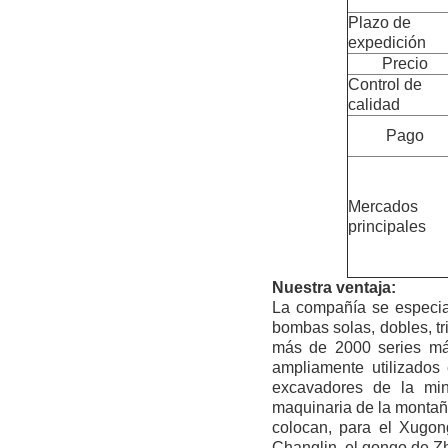
Plazo de
expedición
Precio
Control de
calidad
Pago
Mercados
principales
Nuestra ventaja:
La compañía se especi
bombas solas, dobles, tr
más de 2000 series más
ampliamente utilizados 
excavadores de la min
maquinaria de la montaña
colocan, para el Xugon
Changlin, el gongo de Zh