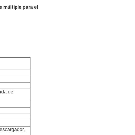
e múltiple
para el
vida de
descargador,