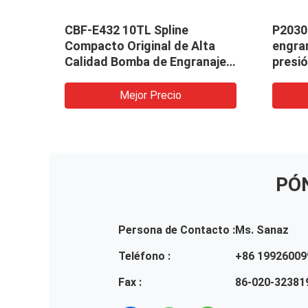
s de
CBF-E432 10TL Spline
P2030
2 R
Compacto Original de Alta
engran
Calidad Bomba de Engranajes
presi
tc.
Bomba Hidráulica Maquinaria
utiliz
y Vehículo
carga
Mejor Precio
 la
grúas
e
PÓ
Persona de Contacto :
Ms. Sanaz
Teléfono :
+86 19926009
Fax :
86-020-32381