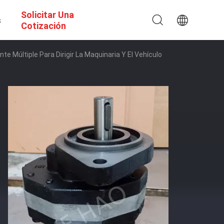
Solicitar Una
s
Cotización
 Múltiple Para Dirigir La Maquinaria Y El Vehículo