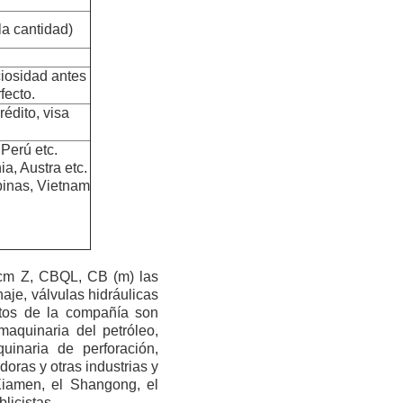
la cantidad)
iosidad antes
fecto.
rédito, visa
Perú etc.
a, Austra etc.
ipinas, Vietnam
cm Z, CBQL, CB (m) las
aje, válvulas hidráulicas
tos de la compañía son
maquinaria del petróleo,
inaria de perforación,
oras y otras industrias y
Xiamen, el Shangong, el
licistas.