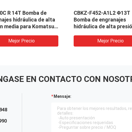
0C R 14T Bomba de
CBKZ-F452-A1L2 Φ13T
ajes hidráulica de alta
Bomba de engranajes
ón media para Komatsu,
hidráulica de alta presi
ada en excavadoras,
media para excavadora,
doras, perforadoras y
cargadora, perforadora
Mejor Precio
Mejor Precio
NGASE EN CONTACTO CON NOSOT
Mensaje:
948
990