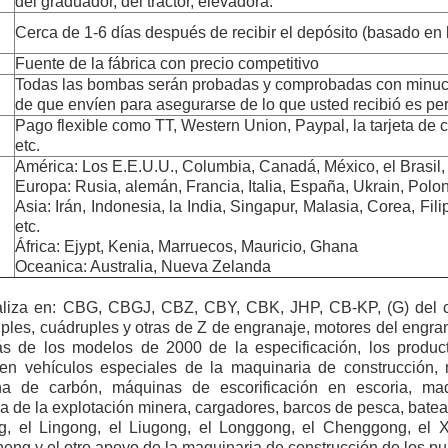
del graduador, del tractor, elevadora.
Cerca de 1-6 días después de recibir el depósito (basado en 
Fuente de la fábrica con precio competitivo
Todas las bombas serán probadas y comprobadas con minuc
de que envíen para asegurarse de lo que usted recibió es per
Pago flexible como TT, Western Union, Paypal, la tarjeta de c
etc.
América: Los E.E.U.U., Columbia, Canadá, México, el Brasil, 
Europa: Rusia, alemán, Francia, Italia, España, Ukrain, Poloni
Asia: Irán, Indonesia, la India, Singapur, Malasia, Corea, Fil
etc.
África: Ejypt, Kenia, Marruecos, Mauricio, Ghana
Oceanica: Australia, Nueva Zelanda
aliza en: CBG, CBGJ, CBZ, CBY, CBK, JHP, CB-KP, (G) del 
iples, cuádruples y otras de Z de engranaje, motores del engran
 de los modelos de 2000 de la especificación, los produc
en vehículos especiales de la maquinaria de construcción, 
a de carbón, máquinas de escorificación en escoria, maqu
 de la explotación minera, cargadores, barcos de pesca, batead
g, el Lingong, el Liugong, el Longgong, el Chenggong, el 
eng y el otro apoyo de la maquinaria de construcción de los pub