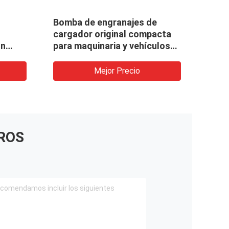
Bomba de engranajes de
PUMP
cargador original compacta
KOMA
ón
para maquinaria y vehículos
rued
de ingeniería CBKUL-
, grúa
F427+F427-AFΦL
Mejor Precio
ROS