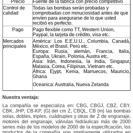
Precio
Fuente de la fábrica con precio competitivo
Control de
Todas las bombas serán probadas y
calidad
comprobadas con minuciosidad antes de que
envíen para asegurarse de lo que usted
recibió es perfecto.
Pago
Pago flexible como TT, Western Union,
Paypal, la tarjeta de crédito, visa etc.
Mercados
América: Los E.E.U.U., Columbia, Canadá,
principales
México, el Brasil, Perú etc.
Europa: Rusia, alemán, Francia, Italia,
España, Ukrain, Polonia, Austra etc.
Asia: Irán, Indonesia, la India, Singapur,
Malasia, Corea, Filipinas, Vietnam etc.
África: Ejypt, Kenia, Marruecos, Mauricio,
Ghana
Oceanica: Australia, Nueva Zelanda
Nuestra ventaja:
La compañía se especializa en: CBG, CBGJ, CBZ, CBY,
CBK, JHP, CB-KP, (G) del cm Z, CBQL, CB (m) las bombas
solas, dobles, triples, cuádruples y otras de Z de engranaje,
motores del engranaje, válvulas hidráulicas más de 2000
series más de los modelos de 2000 de la especificación, los
productos de la compañía son ampliamente utilizados en