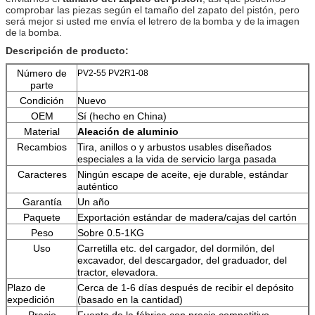
comprobar las piezas según el tamaño del zapato del pistón, pero
será mejor si usted me envía el letrero de
bomba y de
imagen
la
la
de
bomba.
la
Descripción de producto:
Número de
PV2-55 PV2R1-08
parte
Condición
Nuevo
OEM
Sí (hecho en China)
Material
Aleación de aluminio
Recambios
Tira, anillos o y arbustos usables diseñados
especiales a la vida de servicio larga pasada
Caracteres
Ningún escape de aceite, eje durable, estándar
auténtico
Garantía
Un año
Paquete
Exportación estándar de madera/cajas del cartón
Peso
Sobre 0.5-1KG
Uso
Carretilla etc. del cargador, del dormilón, del
excavador, del descargador, del graduador, del
tractor, elevadora.
Plazo de
Cerca de 1-6 días después de recibir el depósito
expedición
(basado en la cantidad)
Precio
Fuente de la fábrica con precio competitivo