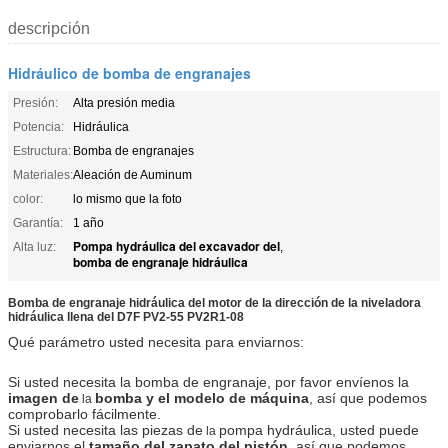
descripción
Hidráulico de bomba de engranajes
Presión:
Alta presión media
Potencia:
Hidráulica
Estructura:
Bomba de engranajes
Materiales:
Aleación de Auminum
color:
lo mismo que la foto
Garantía:
1 año
Pompa hydráulica del excavador del
Alta luz:
,
bomba de engranaje hidráulica
Bomba de engranaje hidráulica del motor de la dirección de la niveladora
hidráulica llena del D7F PV2-55 PV2R1-08
Qué parámetro usted necesita para enviarnos:
Si usted necesita la bomba de engranaje, por favor envíenos la
imagen de
bomba y el modelo de máquina
, así que podemos
la
comprobarlo fácilmente.
Si usted necesita las piezas de
pompa hydráulica, usted puede
la
enviarnos el
tamaño del zapato del pistón
, así que podemos