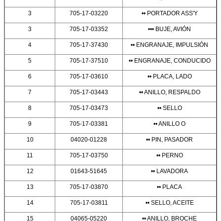
3
705-17-03220
•• PORTADOR ASS'Y
3
705-17-03352
••• BUJE, AVIÓN
4
705-17-37430
•• ENGRANAJE, IMPULSIÓN
5
705-17-37510
•• ENGRANAJE, CONDUCIDO
6
705-17-03610
•• PLACA, LADO
7
705-17-03443
•• ANILLO, RESPALDO
8
705-17-03473
•• SELLO
9
705-17-03381
•• ANILLO O
10
04020-01228
•• PIN, PASADOR
11
705-17-03750
•• PERNO
12
01643-51645
•• LAVADORA
13
705-17-03870
•• PLACA
14
705-17-03811
•• SELLO, ACEITE
15
04065-05220
•• ANILLO, BROCHE