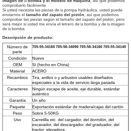
imagen de
bomba y el modelo de máquina
, así que podemos
la
comprobarlo fácilmente.
Si usted necesita las piezas de
pompa hydráulica, usted puede
la
enviarnos el
tamaño del zapato del pistón
, así que podemos
comprobar las piezas según el tamaño del zapato del pistón, pero
será mejor si usted me envía el letrero de
bomba y de
imagen
la
la
de
bomba.
la
Descripción de producto:
Número de
705-55-34160 705-56-34090 705-56-34180 705-55-34140
parte
Condición
Nuevo
OEM
Sí (hecho en China)
Material
ACERO
Recambios
Tira, anillos o y arbustos usables diseñados
especiales a la vida de servicio larga pasada
Caracteres
Ningún escape de aceite, eje durable, estándar
auténtico
Garantía
Un año
Paquete
Exportación estándar de madera/cajas del cartón
Peso
Sobre 5-50KG
Uso
Carretilla etc. del cargador, del dormilón, del
excavador, del descargador, del graduador, del
tractor, elevadora.