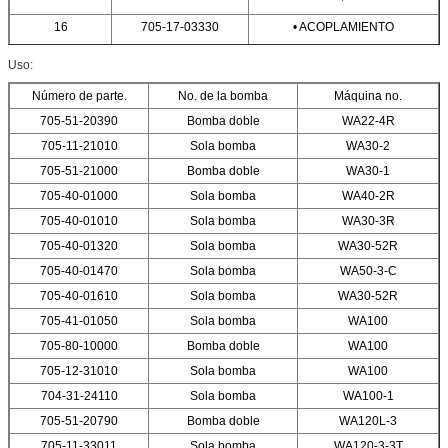
16
705-17-03330
• ACOPLAMIENTO
Uso:
Número de parte.
No. de la bomba
Máquina no.
705-51-20390
Bomba doble
WA22-4R
705-11-21010
Sola bomba
WA30-2
705-51-21000
Bomba doble
WA30-1
705-40-01000
Sola bomba
WA40-2R
705-40-01010
Sola bomba
WA30-3R
705-40-01320
Sola bomba
WA30-52R
705-40-01470
Sola bomba
WA50-3-C
705-40-01610
Sola bomba
WA30-52R
705-41-01050
Sola bomba
WA100
705-80-10000
Bomba doble
WA100
705-12-31010
Sola bomba
WA100
704-31-24110
Sola bomba
WA100-1
705-51-20790
Bomba doble
WA120L-3
705-11-33011
Sola bomba
WA120-3-3T