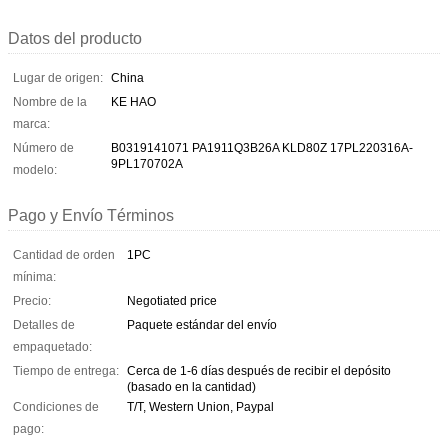
Datos del producto
Lugar de origen:
China
Nombre de la
KE HAO
marca:
Número de
B0319141071 PA1911Q3B26A KLD80Z 17PL220316A-
9PL170702A
modelo:
Pago y Envío Términos
Cantidad de orden
1PC
mínima:
Precio:
Negotiated price
Detalles de
Paquete estándar del envío
empaquetado:
Tiempo de entrega:
Cerca de 1-6 días después de recibir el depósito
(basado en la cantidad)
Condiciones de
T/T, Western Union, Paypal
pago: