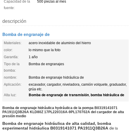
Capacidad de la
500 piezas al mes
fuente:
descripción
Bomba de engranaje de
Materiales:
acero inoxidable de aluminio del hierro
color:
lo mismo que la foto
Garantía:
1 año
Tipo de la
Bomba de engranajes
bomba:
nombre:
Bomba de engranaje hidráulica de
Aplicación:
excavador, cargador, niveladora, camión volquete, graduador,
grúa etc.
Bomba de engranaje de transmisión
bomba hidráulica de
Alta luz:
,
Bomba de engranaje hidráulica hydráulica de la pompa B0319141071
PA1911Q3B26A KLD80Z 17PL220316A-9PL170702A del cargador de alta
presión medio
Bomba de engranaje hidráulica de alta calidad, bomba
experimental hidráulica
B0319141071 PA1911Q3B26A
de
la