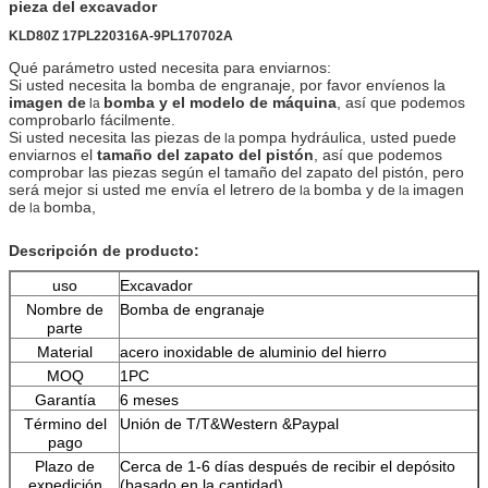
pieza
del
excavador
KLD80Z 17PL220316A-9PL170702A
Qué parámetro usted necesita para enviarnos:
Si usted necesita la bomba de engranaje, por favor envíenos la
imagen de
bomba y el modelo de máquina
, así que podemos
la
comprobarlo fácilmente.
Si usted necesita las piezas de
pompa hydráulica, usted puede
la
enviarnos el
tamaño del zapato del pistón
, así que podemos
comprobar las piezas según el tamaño del zapato del pistón, pero
será mejor si usted me envía el letrero de
bomba y de
imagen
la
la
de
bomba,
la
Descripción de producto:
uso
Excavador
Nombre de
Bomba de engranaje
parte
Material
acero inoxidable de aluminio del hierro
MOQ
1PC
Garantía
6 meses
Término del
Unión de T/T&Western &Paypal
pago
Plazo de
Cerca de 1-6 días después de recibir el depósito
expedición
(basado en la cantidad)