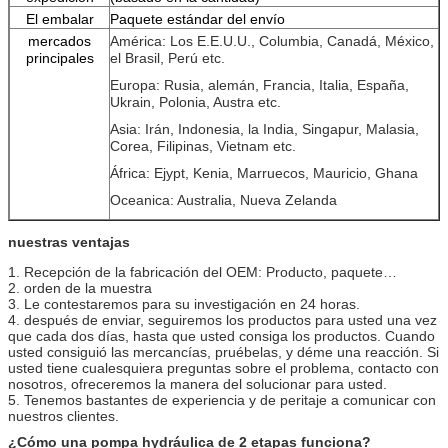
El embalar
Paquete estándar del envío
mercados
América: Los E.E.U.U., Columbia, Canadá, México,
principales
el Brasil, Perú etc.
Europa: Rusia, alemán, Francia, Italia, España,
Ukrain, Polonia, Austra etc.
Asia: Irán, Indonesia, la India, Singapur, Malasia,
Corea, Filipinas, Vietnam etc.
África: Ejypt, Kenia, Marruecos, Mauricio, Ghana
Oceanica: Australia, Nueva Zelanda
nuestras ventajas
1. Recepción de la fabricación del OEM: Producto, paquete…
2. orden de la muestra
3. Le contestaremos para su investigación en 24 horas.
4. después de enviar, seguiremos los productos para usted una vez
que cada dos días, hasta que usted consiga los productos. Cuando
usted consiguió las mercancías, pruébelas, y déme una reacción. Si
usted tiene cualesquiera preguntas sobre el problema, contacto con
nosotros, ofreceremos la manera del solucionar para usted.
5. Tenemos bastantes de experiencia y de peritaje a comunicar con
nuestros clientes.
¿Cómo una pompa hydráulica de 2 etapas funciona?