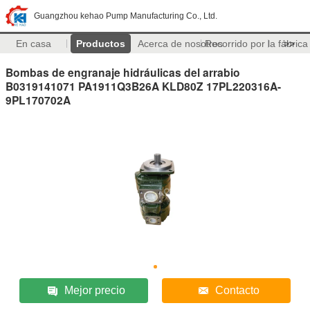
Guangzhou kehao Pump Manufacturing Co., Ltd.
En casa
Productos
Acerca de nosotros
Recorrido por la fábrica
>>
Bombas de engranaje hidráulicas del arrabio
B0319141071 PA1911Q3B26A KLD80Z 17PL220316A-
9PL170702A
Mejor precio
Contacto