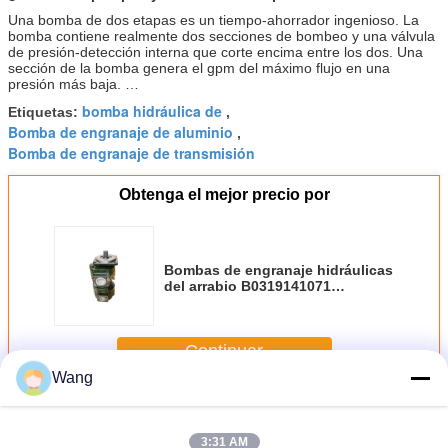
Una bomba de dos etapas es un tiempo-ahorrador ingenioso. La
bomba contiene realmente dos secciones de bombeo y una válvula
de presión-detección interna que corte encima entre los dos. Una
sección de la bomba genera el gpm del máximo flujo en una
presión más baja. …
bomba hidráulica de
Etiquetas:
,
Bomba de engranaje de aluminio
,
Bomba de engranaje de transmisión
Obtenga el mejor precio por
Bombas de engranaje hidráulicas
del arrabio B0319141071
PA1911Q3B26A KLD80Z
17PL220316A-9PL170702A
Continuar
Wang
Bomba de engranaje de
Más
3:31 AM