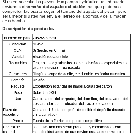
Si usted necesita las piezas de
pompa hydráulica, usted puede
la
enviarnos el
tamaño del zapato del pistón
, así que podemos
comprobar las piezas según el tamaño del zapato del pistón, pero
será mejor si usted me envía el letrero de
bomba y de
imagen
la
la
de
bomba.
la
Descripción de producto:
Número de parte
705-52-30390
Condición
Nuevo
OEM
Sí (hecho en China)
Material
Aleación de aluminio
Recambios
Tira, anillos o y arbustos usables diseñados especiales a la
vida de servicio larga pasada
Caracteres
Ningún escape de aceite, eje durable, estándar auténtico
Garantía
Un año
Paquete
Exportación estándar de madera/cajas del cartón
Peso
Sobre 5-50KG
Uso
Carretilla etc. del cargador, del dormilón, del excavador, del
descargador, del graduador, del tractor, elevadora.
Plazo de
Cerca de 1-6 días después de recibir el depósito (basado
expedición
en la cantidad)
Precio
Fuente de la fábrica con precio competitivo
Control de
Todas las bombas serán probadas y comprobadas con
calidad
minuciosidad antes de que envíen para asegurarse de lo