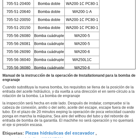
705-51-20400
Bomba doble
WA200-1C PC80-1
705-51-20640
Bomba doble
WA200-1-A
705-52-20050
Bomba doble
WA200-1C PC80-1
705-51-20150
Bomba doble
WA200-1C PC80-1
705-56-26080
Bomba cuádruple
WA200-5
705-56-26081
Bomba cuádruple
WA200-5
705-56-26090
Bomba cuádruple
WA200-6
705-56-36040
Bomba cuádruple
WA250L1C
705-56-36080
Bomba cuádruple
WA250-6
Manual de la instrucción de la operación de Installationand para la bomba de
705-56-36082
Bomba cuádruple
WA250-6
engranaje
Cuando substituya la nueva bomba, los requisitos se llena de la posición de la
entrada del aceite hidráulico, y da vuelta a una dirección el en semi-círculo a la
rotación de la bomba. La bomba de engranaje
la inspección será hecha en este lado. Después de instalar, compruebe si la
cabeza de conexión, anillo o del sello, aceite del escape, escape fuera de este
tubo. En el plazo de 20 minutos eeping la operación de poca velocidad cuando
ponga en marcha la máquina; Sea aire del withou del tubo y del reborde de
entrada de bomba de la garantía. El machihe no será operación y no quemará
el eje si presión escasa.
Piezas hidráulicas del excavador
Etiquetas:
,