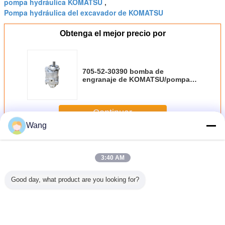
pompa hydráulica KOMATSU
,
Pompa hydráulica del excavador de KOMATSU
Obtenga el mejor precio por
705-52-30390 bomba de
engranaje de KOMATSU/pompa
hydráulica del excavador
garantía de 1 año
Continuar
Wang
Bomba de engranaje de KOMATSU
Más
3:40 AM
Good day, what product are you looking for?
a de
Bomba de
Bomba de
705-11-33011
ODM del 
aje de
engranaje de
engranaje de
bomba de
la po
-4 708-
KOMATSU del
KOMATSU de la
engranaje de
hydráulic
4570
cargador 705-21-
aleación de
KOMATSU
bomba 7