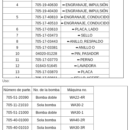
4
705-19-40630
•• ENGRANAJE, IMPULSIÓN
705-19-40430
•• ENGRANAJE, IMPULSIÓN
5
705-17-40810
•• ENGRANAJE, CONDUCIDO
705-17-40510
•• ENGRANAJE, CONDUCIDO
6
705-17-03610
•• PLACA, LADO
7
705-17-03473
•• SELLO
8
705-17-03443
•• ANILLO, RESPALDO
9
705-17-03381
•• ANILLO O
10
04020-01228
•• PIN, PASADOR
11
705-17-03770
•• PERNO
12
01643-51645
•• LAVADORA
13
705-17-03870
•• PLACA
14
705-17-03811
•• SELLO, ACEITE
Uso:
15
04065-05220
•• ANILLO, BROCHE
Número de parte.
No. de la bomba
Máquina no.
705-51-20390
Bomba doble
WA22-4R
705-11-21010
Sola bomba
WA30-2
705-51-21000
Bomba doble
WA30-1
705-40-01000
Sola bomba
WA40-2R
705-40-01010
Sola bomba
WA30-3R