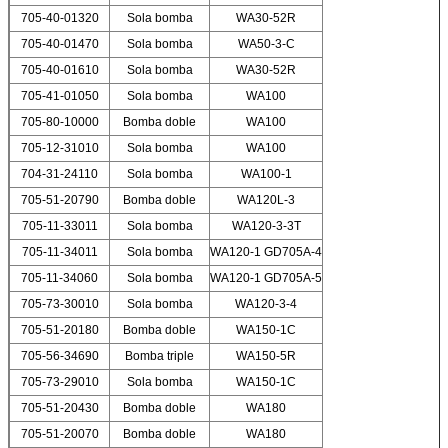
705-40-01320
Sola bomba
WA30-52R
705-40-01470
Sola bomba
WA50-3-C
705-40-01610
Sola bomba
WA30-52R
705-41-01050
Sola bomba
WA100
705-80-10000
Bomba doble
WA100
705-12-31010
Sola bomba
WA100
704-31-24110
Sola bomba
WA100-1
705-51-20790
Bomba doble
WA120L-3
705-11-33011
Sola bomba
WA120-3-3T
705-11-34011
Sola bomba
WA120-1 GD705A-4
705-11-34060
Sola bomba
WA120-1 GD705A-5
705-73-30010
Sola bomba
WA120-3-4
705-51-20180
Bomba doble
WA150-1C
705-56-34690
Bomba triple
WA150-5R
705-73-29010
Sola bomba
WA150-1C
705-51-20430
Bomba doble
WA180
705-51-20070
Bomba doble
WA180